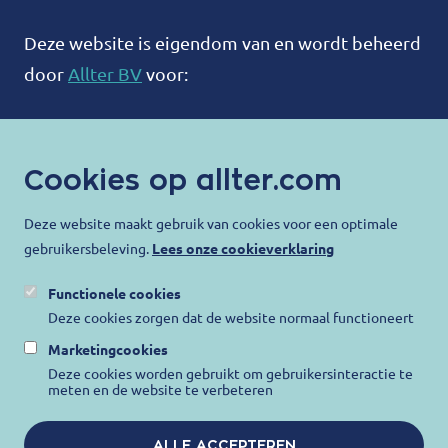
Deze website is eigendom van en wordt beheerd
door
Allter BV
voor:
ALLTER®
Bootweg 12
Cookies op allter.com
8940 Wervik
België
Deze website maakt gebruik van cookies voor een optimale
gebruikersbeleving.
Lees onze cookieverklaring
contact@allter.com
Functionele cookies
Allter doet er alles aan om uw privacy te
Deze cookies zorgen dat de website normaal functioneert
beschermen en ervoor te zorgen dat uw
Marketingcookies
persoonlijke gegevens worden beschermd. Ga
Deze cookies worden gebruikt om gebruikersinteractie te
meten en de website te verbeteren
voor meer informatie naar onze
Privacy
Verklaring
,
Gebruiksvoorwaarden
en
Cookie
ALLE ACCEPTEREN