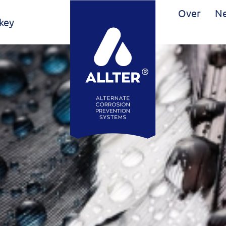
Over
Ne
 key