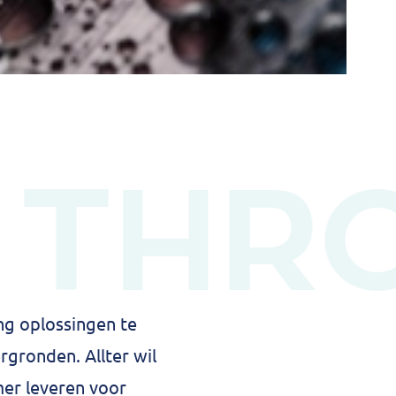
 THR
ng oplossingen te
rgronden. Allter wil
er leveren voor