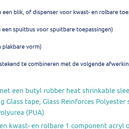
in een blik, of dispenser voor kwast- en rolbare to
in een spuitbus voor spuitbare toepassingen)
in plakbare vorm)
uitstekend te combineren met de volgende afwerki
met een butyl rubber heat shrinkable slee
g Glass tape, Glass Reinforces Polyester 
Polyurea (PUA)
n kwast- en rolbare 1 component acryl o