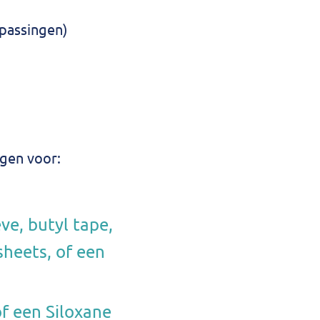
epassingen)
ngen voor:
ve, butyl tape,
sheets, of een
f een Siloxane