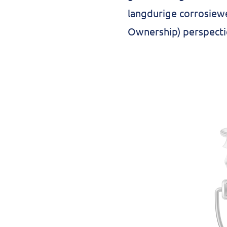
langdurige corrosiewe
Ownership) perspectie