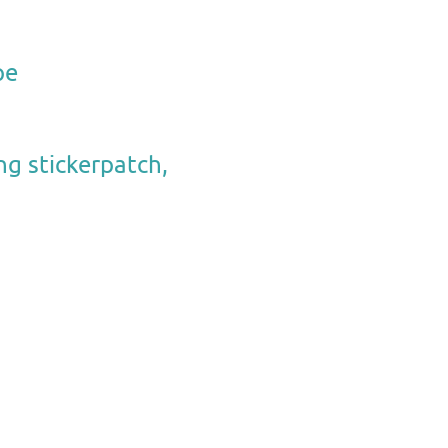
pe
g stickerpatch,