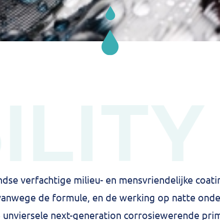
ILITY
dse verfachtige milieu- en mensvriendelijke coati
 vanwege de formule, en de werking op natte onde
nviersele next-generation corrosiewerende prim