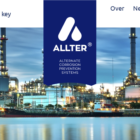
Over
Ne
s key